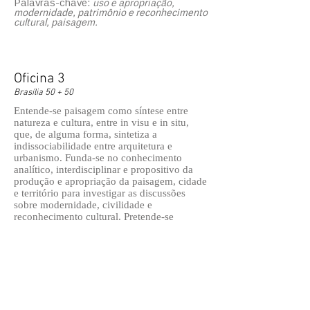
Palavras-chave:
uso e apropriação,
modernidade, patrimônio e reconhecimento
cultural, paisagem.
Oficina 3
Brasília 50 + 50
Entende-se paisagem como síntese entre
natureza e cultura, entre in visu e in situ,
que, de alguma forma, sintetiza a
indissociabilidade entre arquitetura e
urbanismo. Funda-se no conhecimento
analítico, interdisciplinar e propositivo da
produção e apropriação da paisagem, cidade
e território para investigar as discussões
sobre modernidade, civilidade e
reconhecimento cultural. Pretende-se
elaborar e construir estudos etnográficos em
estudos de caso selecionados.
Palavras-chave:
uso e apropriação,
modernidade, patrimônio e reconhecimento
cultural, paisagem.