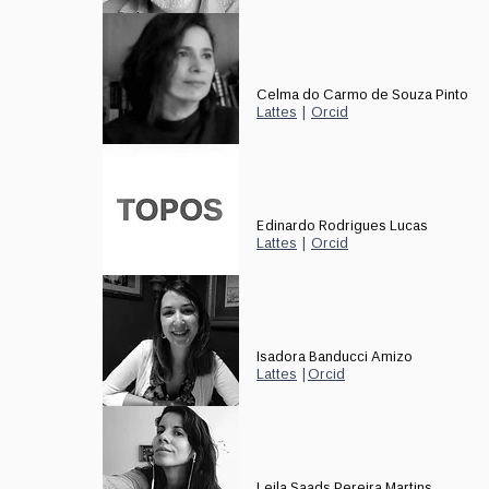
Celma do Carmo de Souza Pinto
Lattes
|
Orcid
Edinardo Rodrigues Lucas
Lattes
|
Orcid
Isadora Banducci Amizo
Lattes
|
Orcid
Leila Saads Pereira Martins