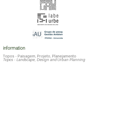
information
Topos - Paisagem, Projeto, Planejamento
Topos - Landscape, Design and Urban Planning
Faculdade de Arquitetura e Urbanismo
School of Architecture and Urbanism
Universidade de Brasília
University of Brasília
topos.brasilia@gmail.com
https://topospaisagem.org
|
http://dgp.cnpq.br/d
gp/espelhogrupo/250483
© 2020 por Labeurbe