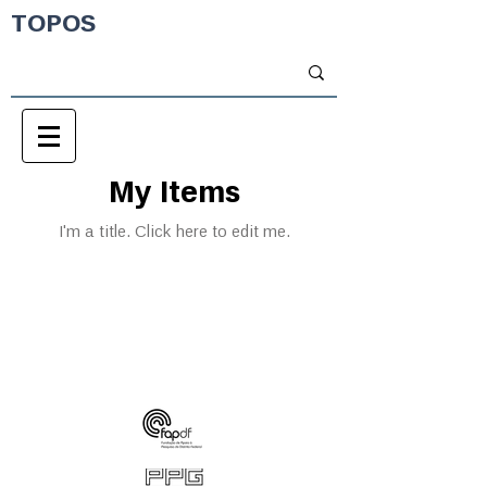
TOPOS
My Items
I'm a title. ​Click here to edit me.