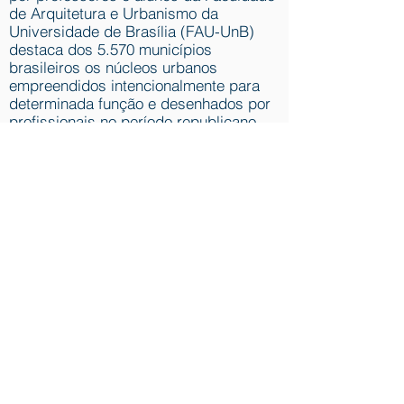
de Arquitetura e Urbanismo da
Universidade de Brasília (FAU-UnB)
destaca dos 5.570 municípios
brasileiros os núcleos urbanos
empreendidos intencionalmente para
determinada função e desenhados por
profissionais no período republicano
(1889-hoje)
[site]
A pesquisa
Cronologia do Pensamento
Urbanístico
é centrada na historiografia
do pensamento urbanístico com foco
na circulação de ideias, e tem por
objetivo principal subsidiar uma
história intelectual do urbanismo, de
modo a trazer novas perspectivas de
análise e novos recortes no movimento
de revisão historiográfica em torno
desse campo disciplinar.