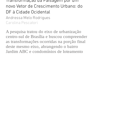
Transformação da Paisagem por um
novo Vetor de Crescimento Urbano: do
DF à Cidade Ocidental
Andressa Melo Rodrigues
Carolina Pescatori
A pesquisa tratou do eixo de urbanização
centro-sul de Brasília e buscou compreender
as transformações ocorridas na porção final
deste mesmo eixo, abrangendo o bairro
Jardim ABC e condomínios de loteamento
fechado das adjacências. Para tanto,
mediante pesquisa bibliográfica e
documental, refletiu-se sobre as dinâmicas
de dispersão urbana e estratégias do
planejamento urbano na região sob a ótica
estética e simbólica, acerca das
descontinuidades do território e seu papel
como ente ativo do processo de
urbanização.
Clique aqui