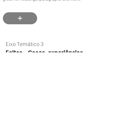
Eixo Temático 3
Feitos – Casos, experiências
e perspectivas
Paralelamente a um olhar teórico e
prático, há necessidade de escutarmos
colegas que dedicaram
seu trabalho a algum tipo de Acervo e/ou
Arquivo de Urbanismo. Além de nos
conectar ao modus
operandi de triagem, catalogação,
organização e arquivamento de